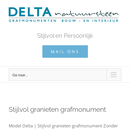
Ga
naar
inhoud
Stijlvol en Persoonlijk
MAIL ONS
Ga naar...
Stijlvol granieten grafmonument
Model Delta | Stijlvol granieten grafmonument Zonder