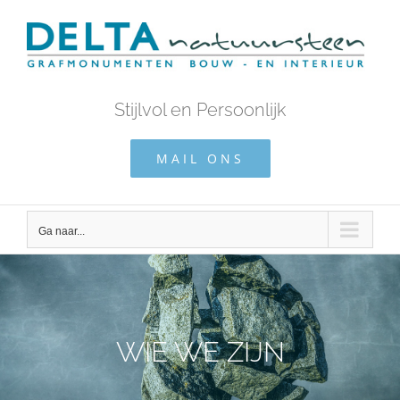
Ga
naar
inhoud
Stijlvol en Persoonlijk
MAIL ONS
Ga naar...
WIE WE ZIJN